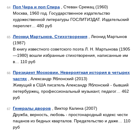
Поп Чира и поп Спира
, Стеван Сремац (1960)
64
Москва, 1960 год. Государственное издательство
художественной литературы ГОСЛИТИЗДАТ. Издательский
переплет… 480 руб
Леонид Мартынов. Стихотворения
, Леонид Мартынов
65
(1987)
В книгу известного советского поэта Л. Н. Мартынова (1905
—1980) вошли избранные стихотворения, написанные им
в… 110 руб
Президент Московии. Невероятная история в четырех
66
частях
, Александр Яблонский (2013)
Живущий в США писатель Александр Яблонский - бывший
петербуржец, профессиональный музыкант, педагог… 462
руб
Генералы дворов
, Виктор Калина (2007)
67
Дружба, верность, любовь - простонародный кодекс чести
пацанов из бедных кварталов. Предательство и даже… 110
руб