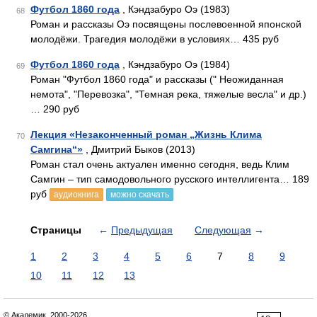
Футбол 1860 года
, Кэндзабуро Оэ (1983)
68
Роман и рассказы Оэ посвящены послевоенной японской
молодёжи. Трагедия молодёжи в условиях… 435 руб
Футбол 1860 года
, Кэндзабуро Оэ (1984)
69
Роман "Футбол 1860 года" и рассказы (" Неожиданная
немота", "Перевозка", "Темная река, тяжелые весла" и др.)
… 290 руб
Лекция «Незаконченный роман „Жизнь Клима
70
Самгина“»
, Дмитрий Быков (2013)
Роман стал очень актуален именно сегодня, ведь Клим
Самгин – тип самодовольного русского интеллигента… 189
руб
аудиокнига
можно скачать
Страницы
←
Предыдущая
Следующая
→
1
2
3
4
5
6
7
8
9
10
11
12
13
© Академик, 2000-2026